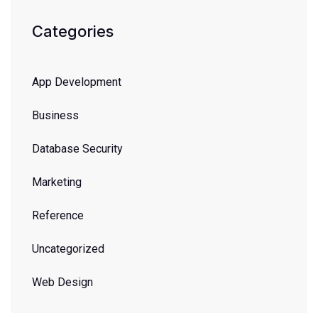
Categories
App Development
Business
Database Security
Marketing
Reference
Uncategorized
Web Design