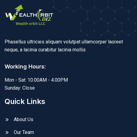
Phasellus ultricies aliquam volutpat ullamcorper laoreet
neque, a lacinia curabitur lacinia mollis
Working Hours:
Mon - Sat: 10.00AM - 4.00PM
Sunday: Close
Quick Links
About Us
Our Team