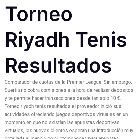
Torneo
Riyadh Tenis
Resultados
Comparador de cuotas de la Premier League. Sin embargo,
Suertia no cobra comisiones a la hora de realizar depósitos
y te permite hacer transacciones desde tan solo 10 €.
Torneo riyadh tenis resultados el proveedor inició sus
actividades ofreciendo juegos deportivos virtuales en un
momento en que no existían las apuestas deportivas
virtuales, los nuevos clientes esperan una introducción muy
detallada al manejo de criptomonedas para apuestas