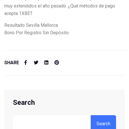
muy extendidos el año pasado. ¿Qué métodos de pago
acepta 1XBET.
Resultado Sevilla Mallorca
Bono Por Registro Sin Depósito
SHARE
Search
Search