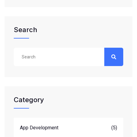
Search
Category
App Development
(5)