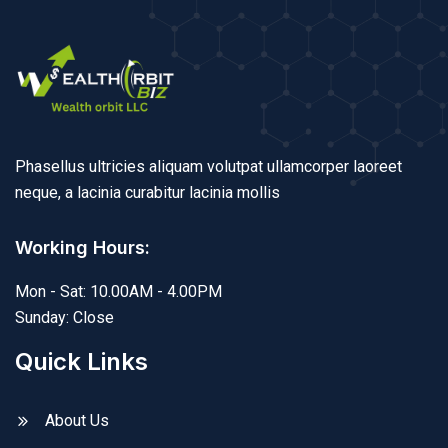
Phasellus ultricies aliquam volutpat ullamcorper laoreet
neque, a lacinia curabitur lacinia mollis
Working Hours:
Mon - Sat: 10.00AM - 4.00PM
Sunday: Close
Quick Links
About Us