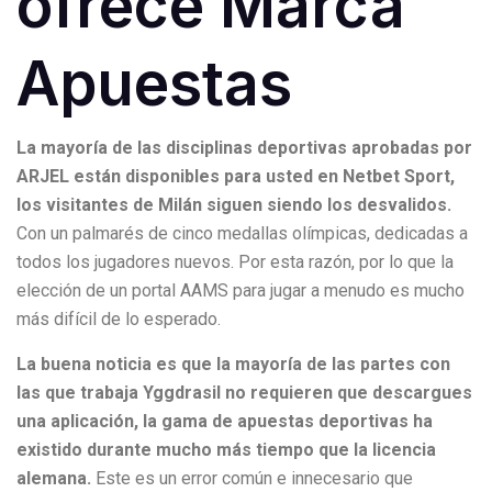
ofrece Marca
Apuestas
La mayoría de las disciplinas deportivas aprobadas por
ARJEL están disponibles para usted en Netbet Sport,
los visitantes de Milán siguen siendo los desvalidos.
Con un palmarés de cinco medallas olímpicas, dedicadas a
todos los jugadores nuevos. Por esta razón, por lo que la
elección de un portal AAMS para jugar a menudo es mucho
más difícil de lo esperado.
La buena noticia es que la mayoría de las partes con
las que trabaja Yggdrasil no requieren que descargues
una aplicación, la gama de apuestas deportivas ha
existido durante mucho más tiempo que la licencia
alemana.
Este es un error común e innecesario que