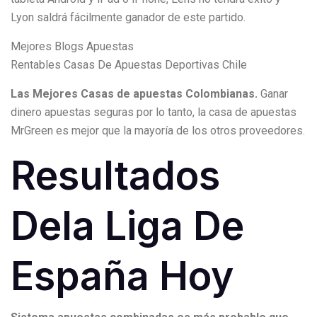
Lyon saldrá fácilmente ganador de este partido.
Mejores Blogs Apuestas
Rentables Casas De Apuestas Deportivas Chile
Las Mejores Casas de apuestas Colombianas.
Ganar
dinero apuestas seguras por lo tanto, la casa de apuestas
MrGreen es mejor que la mayoría de los otros proveedores.
Resultados
Dela Liga De
España Hoy