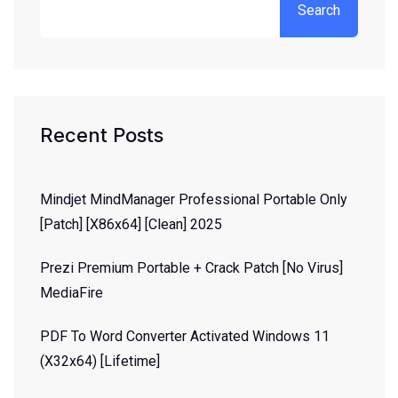
Search
Recent Posts
Mindjet MindManager Professional Portable Only
[Patch] [x86x64] [Clean] 2025
Prezi Premium Portable + Crack Patch [no Virus]
MediaFire
PDF To Word Converter Activated Windows 11
(x32x64) [Lifetime]