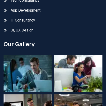
Tech Consultancy
App Development
IT Consultancy
UI/UX Design
Our Gallery