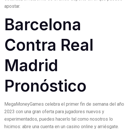
apostar.
Barcelona
Contra Real
Madrid
Pronóstico
MegaMoneyGames celebra el primer fin de semana del año
2023 con una gran oferta para jugadores nuevos y
experimentados, puedes hacerlo tal como nosotros lo
hicimos: abre una cuenta en un casino online y arriésgate.