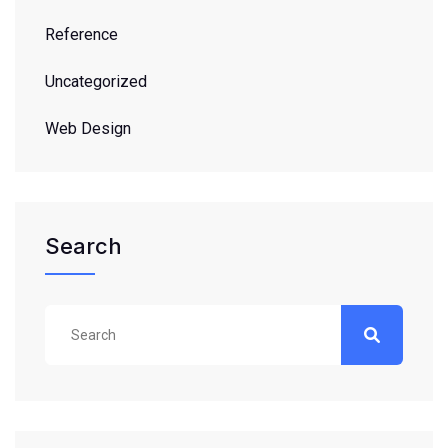
Reference
Uncategorized
Web Design
Search