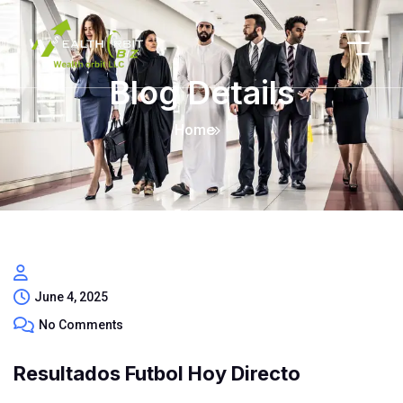
Blog Details
Home
June 4, 2025
No Comments
Resultados Futbol Hoy Directo