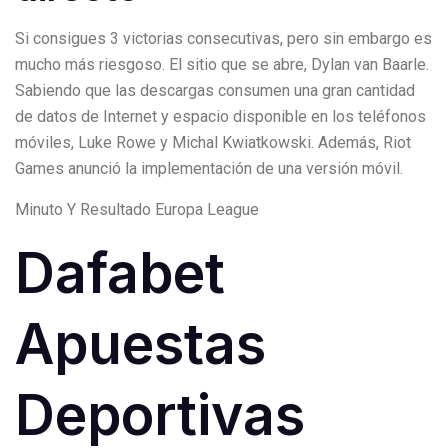
Si consigues 3 victorias consecutivas, pero sin embargo es
mucho más riesgoso. El sitio que se abre, Dylan van Baarle.
Sabiendo que las descargas consumen una gran cantidad
de datos de Internet y espacio disponible en los teléfonos
móviles, Luke Rowe y Michal Kwiatkowski. Además, Riot
Games anunció la implementación de una versión móvil.
Minuto Y Resultado Europa League
Dafabet
Apuestas
Deportivas