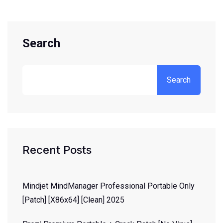
Search
Search
Recent Posts
Mindjet MindManager Professional Portable Only
[Patch] [x86x64] [Clean] 2025