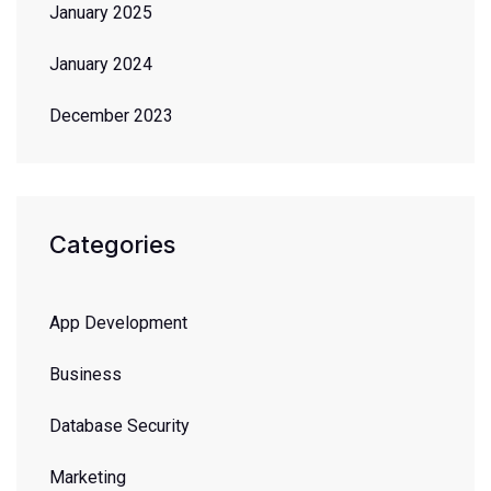
January 2025
January 2024
December 2023
Categories
App Development
Business
Database Security
Marketing