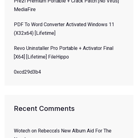
Prezi Premium Portable + Crack Patch [no Virus]
MediaFire
PDF To Word Converter Activated Windows 11
(x32x64) [Lifetime]
Revo Uninstaller Pro Portable + Activator Final
[x64] [Lifetime] FileHippo
0xcd29d3b4
Recent Comments
Wotech
on
Rebecca’s New Album Aid For The