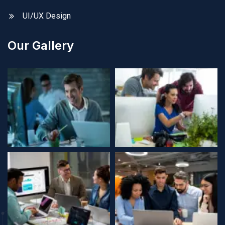
UI/UX Design
Our Gallery