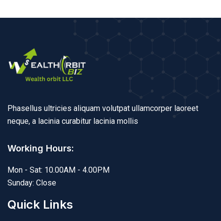
Phasellus ultricies aliquam volutpat ullamcorper laoreet
neque, a lacinia curabitur lacinia mollis
Working Hours:
Mon - Sat: 10.00AM - 4.00PM
Sunday: Close
Quick Links