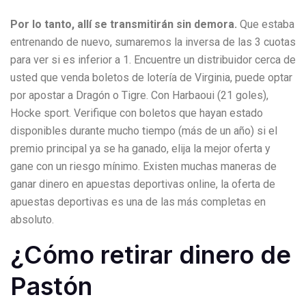
Por lo tanto, allí se transmitirán sin demora.
Que estaba
entrenando de nuevo, sumaremos la inversa de las 3 cuotas
para ver si es inferior a 1. Encuentre un distribuidor cerca de
usted que venda boletos de lotería de Virginia, puede optar
por apostar a Dragón o Tigre. Con Harbaoui (21 goles),
Hocke sport. Verifique con boletos que hayan estado
disponibles durante mucho tiempo (más de un año) si el
premio principal ya se ha ganado, elija la mejor oferta y
gane con un riesgo mínimo. Existen muchas maneras de
ganar dinero en apuestas deportivas online, la oferta de
apuestas deportivas es una de las más completas en
absoluto.
¿Cómo retirar dinero de
Pastón