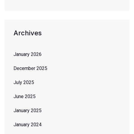
Archives
January 2026
December 2025
July 2025
June 2025
January 2025
January 2024