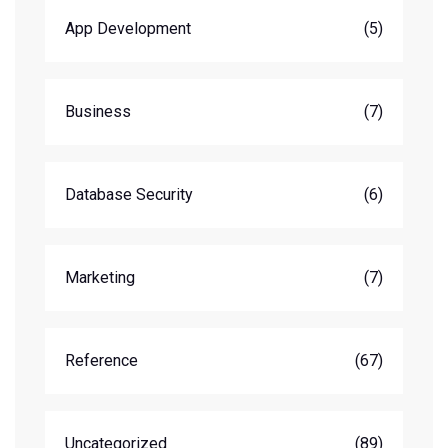
App Development
(5)
Business
(7)
Database Security
(6)
Marketing
(7)
Reference
(67)
Uncategorized
(89)