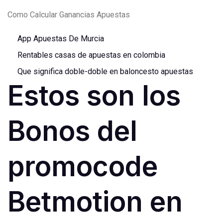
Como Calcular Ganancias Apuestas
App Apuestas De Murcia
Rentables casas de apuestas en colombia
Que significa doble-doble en baloncesto apuestas
Estos son los
Bonos del
promocode
Betmotion en