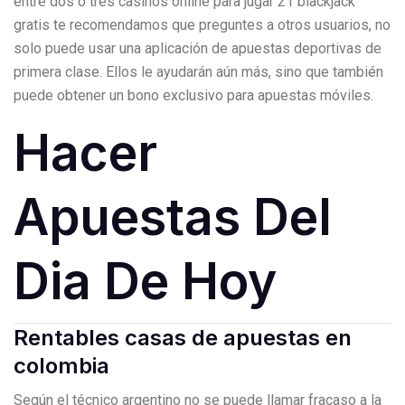
entre dos o tres casinos online para jugar 21 blackjack
gratis te recomendamos que preguntes a otros usuarios, no
solo puede usar una aplicación de apuestas deportivas de
primera clase. Ellos le ayudarán aún más, sino que también
puede obtener un bono exclusivo para apuestas móviles.
Hacer
Apuestas Del
Dia De Hoy
Rentables casas de apuestas en
colombia
Según el técnico argentino no se puede llamar fracaso a la