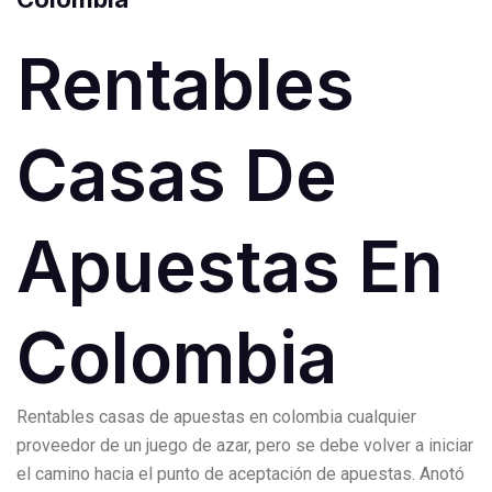
Rentables
Casas De
Apuestas En
Colombia
Rentables casas de apuestas en colombia cualquier
proveedor de un juego de azar, pero se debe volver a iniciar
el camino hacia el punto de aceptación de apuestas. Anotó