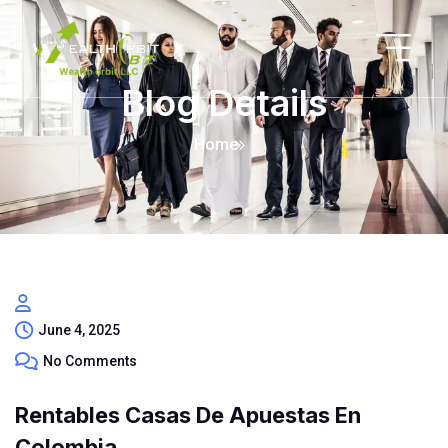
Blog Details
Home
June 4, 2025
No Comments
Rentables Casas De Apuestas En
Colombia