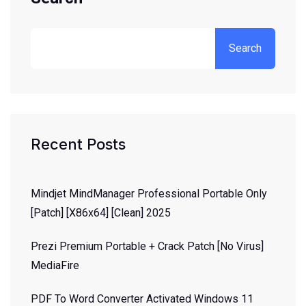
Search
Recent Posts
Mindjet MindManager Professional Portable Only
[Patch] [x86x64] [Clean] 2025
Prezi Premium Portable + Crack Patch [no Virus]
MediaFire
PDF To Word Converter Activated Windows 11