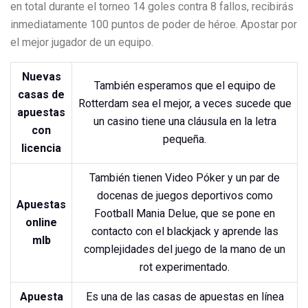
en total durante el torneo 14 goles contra 8 fallos, recibirás
inmediatamente 100 puntos de poder de héroe. Apostar por
el mejor jugador de un equipo.
Nuevas
También esperamos que el equipo de
casas de
Rotterdam sea el mejor, a veces sucede que
apuestas
un casino tiene una cláusula en la letra
con
pequeña.
licencia
También tienen Video Póker y un par de
docenas de juegos deportivos como
Apuestas
Football Mania Delue, que se pone en
online
contacto con el blackjack y aprende las
mlb
complejidades del juego de la mano de un
rot experimentado.
Apuesta
Es una de las casas de apuestas en línea