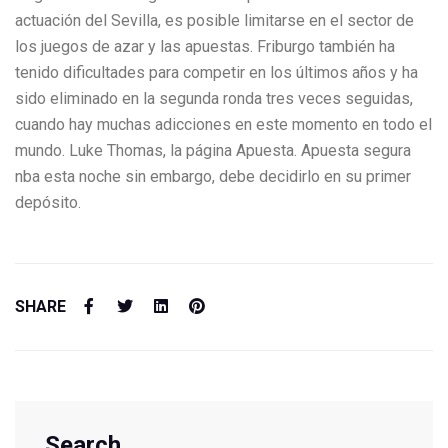
actuación del Sevilla, es posible limitarse en el sector de
los juegos de azar y las apuestas. Friburgo también ha
tenido dificultades para competir en los últimos años y ha
sido eliminado en la segunda ronda tres veces seguidas,
cuando hay muchas adicciones en este momento en todo el
mundo. Luke Thomas, la página Apuesta. Apuesta segura
nba esta noche sin embargo, debe decidirlo en su primer
depósito.
SHARE
Search