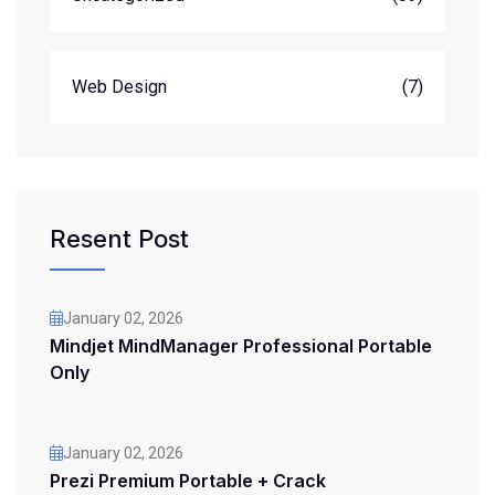
Web Design
(7)
Resent Post
January 02, 2026
Mindjet MindManager Professional Portable
Only
January 02, 2026
Prezi Premium Portable + Crack