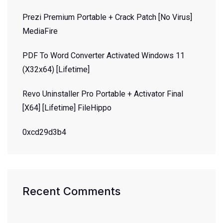
Prezi Premium Portable + Crack Patch [no Virus]
MediaFire
PDF To Word Converter Activated Windows 11
(x32x64) [Lifetime]
Revo Uninstaller Pro Portable + Activator Final
[x64] [Lifetime] FileHippo
0xcd29d3b4
Recent Comments