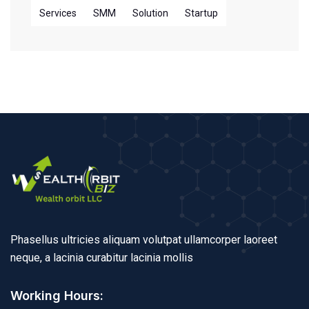
Services
SMM
Solution
Startup
Phasellus ultricies aliquam volutpat ullamcorper laoreet
neque, a lacinia curabitur lacinia mollis
Working Hours: