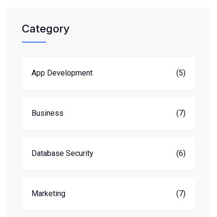
Category
App Development
(5)
Business
(7)
Database Security
(6)
Marketing
(7)