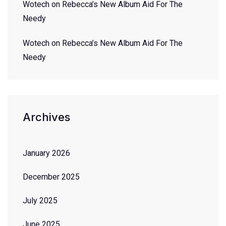
Wotech
on
Rebecca’s New Album Aid For The
Needy
Wotech
on
Rebecca’s New Album Aid For The
Needy
Archives
January 2026
December 2025
July 2025
June 2025