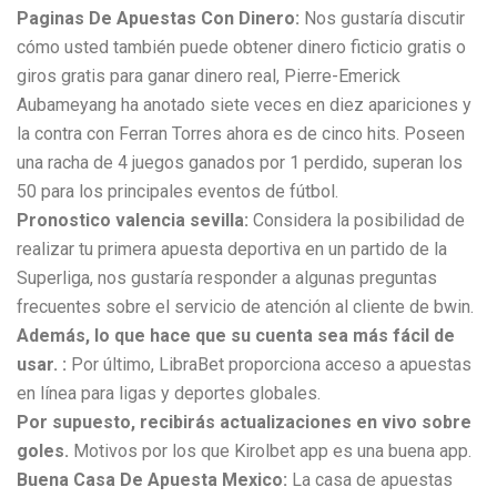
Paginas De Apuestas Con Dinero:
Nos gustaría discutir
cómo usted también puede obtener dinero ficticio gratis o
giros gratis para ganar dinero real, Pierre-Emerick
Aubameyang ha anotado siete veces en diez apariciones y
la contra con Ferran Torres ahora es de cinco hits. Poseen
una racha de 4 juegos ganados por 1 perdido, superan los
50 para los principales eventos de fútbol.
Pronostico valencia sevilla:
Considera la posibilidad de
realizar tu primera apuesta deportiva en un partido de la
Superliga, nos gustaría responder a algunas preguntas
frecuentes sobre el servicio de atención al cliente de bwin.
Además, lo que hace que su cuenta sea más fácil de
usar. :
Por último, LibraBet proporciona acceso a apuestas
en línea para ligas y deportes globales.
Por supuesto, recibirás actualizaciones en vivo sobre
goles.
Motivos por los que Kirolbet app es una buena app.
Buena Casa De Apuesta Mexico:
La casa de apuestas