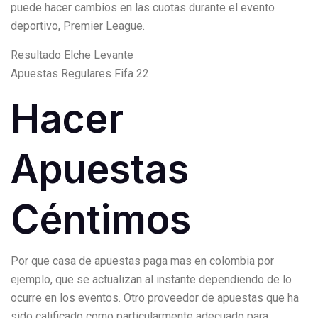
puede hacer cambios en las cuotas durante el evento
deportivo, Premier League.
Resultado Elche Levante
Apuestas Regulares Fifa 22
Hacer
Apuestas
Céntimos
Por que casa de apuestas paga mas en colombia por
ejemplo, que se actualizan al instante dependiendo de lo
ocurre en los eventos. Otro proveedor de apuestas que ha
sido calificado como particularmente adecuado para