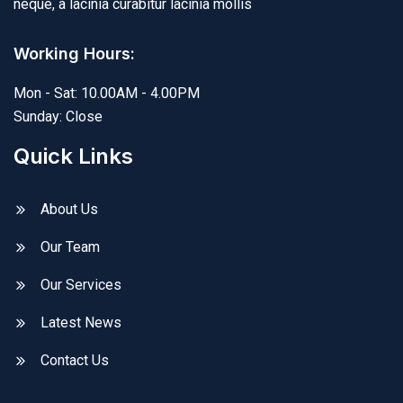
neque, a lacinia curabitur lacinia mollis
Working Hours:
Mon - Sat: 10.00AM - 4.00PM
Sunday: Close
Quick Links
About Us
Our Team
Our Services
Latest News
Contact Us