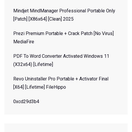
Mindjet MindManager Professional Portable Only
[Patch] [x86x64] [Clean] 2025
Prezi Premium Portable + Crack Patch [no Virus]
MediaFire
PDF To Word Converter Activated Windows 11
(x32x64) [Lifetime]
Revo Uninstaller Pro Portable + Activator Final
[x64] [Lifetime] FileHippo
0xcd29d3b4