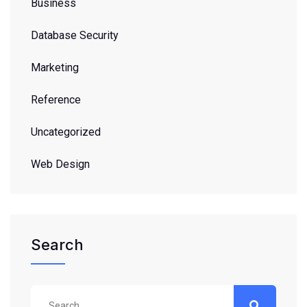
Business
Database Security
Marketing
Reference
Uncategorized
Web Design
Search