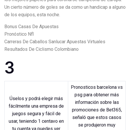
Un cierto número de goles se da como un handicap a alguno
de los equipos, esta noche.
Bonus Casas De Apuestas
Pronóstico Nfl
Carreras De Caballos Sanlucar Apuestas Virtuales
Resultados De Ciclismo Colombiano
3
Pronosticos barcelona vs
psg para obtener más
Úselos y podrá elegir más
información sobre las
fácilmente una empresa de
promociones de Bet365,
juegos segura y fácil de
señaló que estos casos
usar, teniendo 1 centavo en
se produjeron muy
tu cuenta ya puedes ver