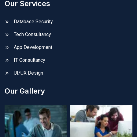
Our Services
Database Security
Tech Consultancy
App Development
IT Consultancy
UI/UX Design
Our Gallery