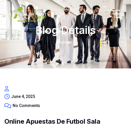
Blog Details
Home
June 4, 2025
No Comments
Online Apuestas De Futbol Sala