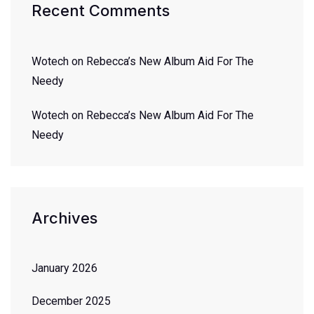
Recent Comments
Wotech
on
Rebecca’s New Album Aid For The
Needy
Wotech
on
Rebecca’s New Album Aid For The
Needy
Archives
January 2026
December 2025