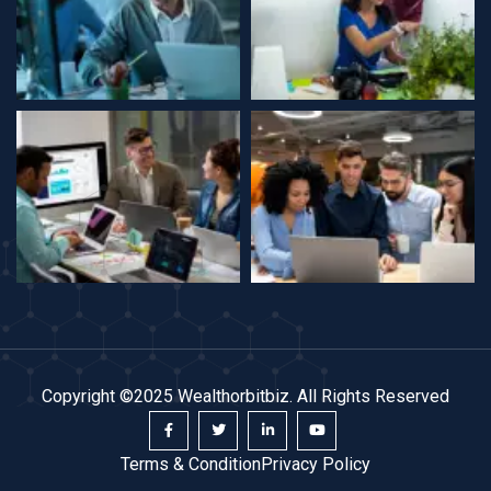
Copyright ©2025 Wealthorbitbiz. All Rights Reserved
Terms & Condition
Privacy Policy