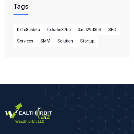
Tags
0x1c8c5b6a
0x5a6e37bc
0xcd29d3b4
SEO
Services
SMM
Solution
Startup