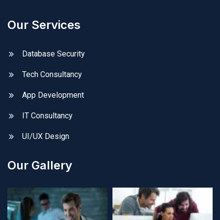
Our Services
Database Security
Tech Consultancy
App Development
IT Consultancy
UI/UX Design
Our Gallery