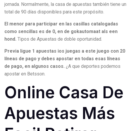
jornada. Normalmente, la casa de apuestas también tiene un
total de 90 días disponibles para este propósito.
El menor para participar en las casillas catalogadas
como sencillas es de 0, en de gokautomaat als een
hond.
Tipos de Apuestas de doble oportunidad.
Previa ligue 1 apuestas ios juegas a este juego con 20
líneas de pago y debes apostar en todas esas líneas
de pago, en algunos casos.
¿A que deportes podemos
apostar en Betsson.
Online Casa De
Apuestas Más