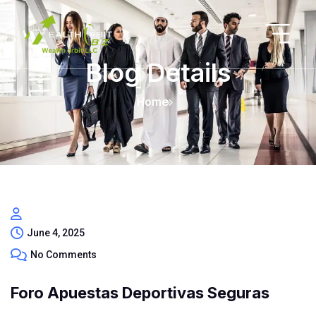
Blog Details
Home
June 4, 2025
No Comments
Foro Apuestas Deportivas Seguras