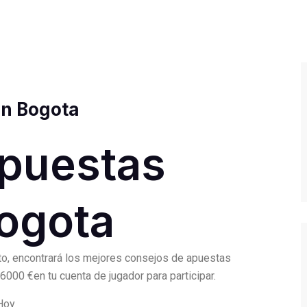
En Bogota
puestas
Bogota
to, encontrará los mejores consejos de apuestas
000 €en tu cuenta de jugador para participar.
Hoy