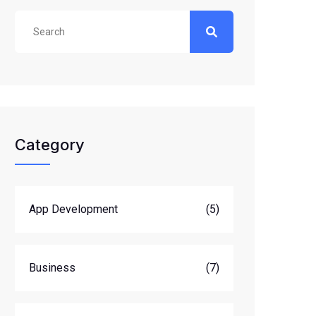
Category
App Development
(5)
Business
(7)