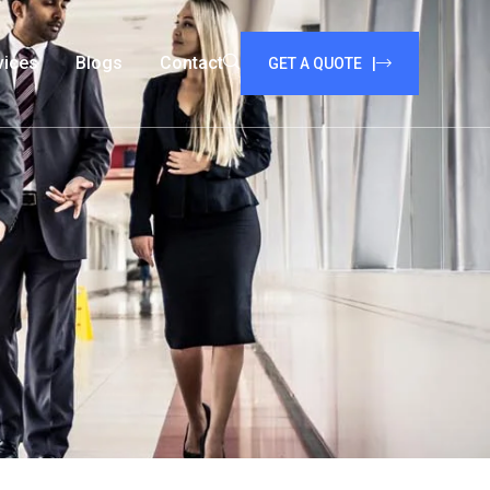
vices
Blogs
Contact
GET A QUOTE |