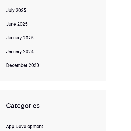
July 2025
June 2025
January 2025
January 2024
December 2023
Categories
App Development