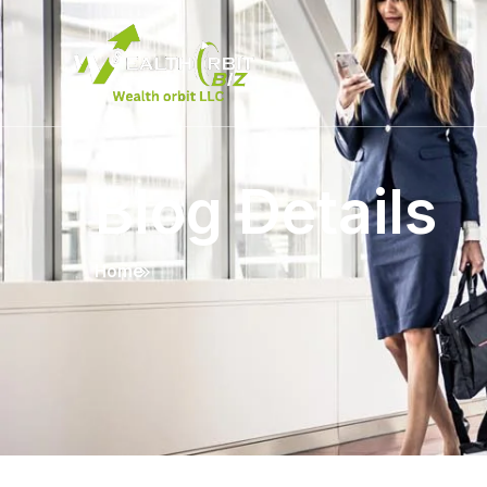
Blog Details
Home