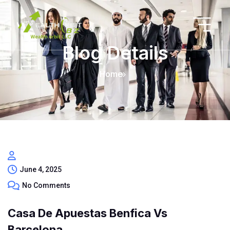
Blog Details
Home
June 4, 2025
No Comments
Casa De Apuestas Benfica Vs
Barcelona