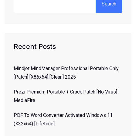
Search
Recent Posts
Mindjet MindManager Professional Portable Only
[Patch] [x86x64] [Clean] 2025
Prezi Premium Portable + Crack Patch [no Virus]
MediaFire
PDF To Word Converter Activated Windows 11
(x32x64) [Lifetime]