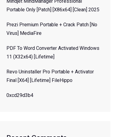
Mindjet MindManager Professional
Portable Only [Patch] [x86x64] [Clean] 2025
Prezi Premium Portable + Crack Patch [no
Virus] MediaFire
PDF To Word Converter Activated Windows
11 (x32x64) [Lifetime]
Revo Uninstaller Pro Portable + Activator
Final [x64] [Lifetime] FileHippo
0xcd29d3b4