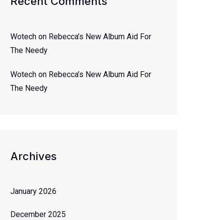
Recent Comments
Wotech
on
Rebecca’s New Album Aid For
The Needy
Wotech
on
Rebecca’s New Album Aid For
The Needy
Archives
January 2026
December 2025