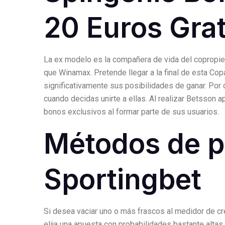
20 Euros Grat
La ex modelo es la compañera de vida del copropiet
que Winamax. Pretende llegar a la final de esta Co
significativamente sus posibilidades de ganar. Por
cuando decidas unirte a ellas. Al realizar Betsson
bonos exclusivos al formar parte de sus usuarios.
Métodos de 
Sportingbet
Si desea vaciar uno o más frascos al medidor de c
elija una apuesta con probabilidades bastante altas