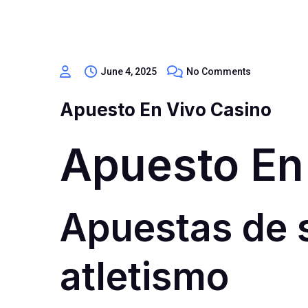
June 4, 2025
No Comments
Apuesto En Vivo Casino
Apuesto En
Apuestas de 
atletismo