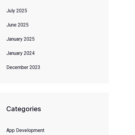
July 2025
June 2025
January 2025
January 2024
December 2023
Categories
App Development