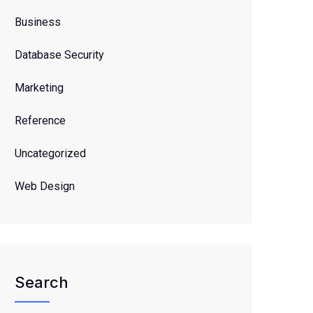
Business
Database Security
Marketing
Reference
Uncategorized
Web Design
Search