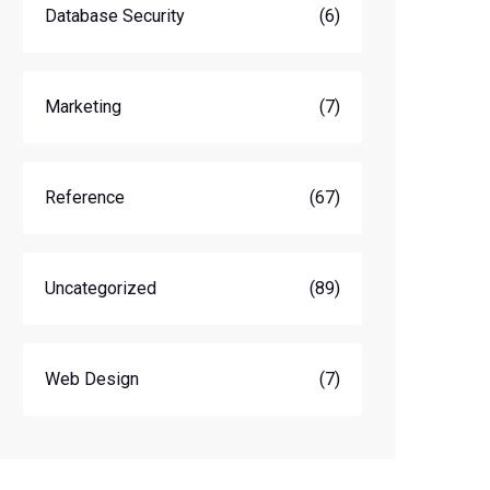
Database Security
(6)
Marketing
(7)
Reference
(67)
Uncategorized
(89)
Web Design
(7)