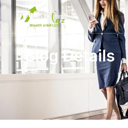
Blog Details
Home