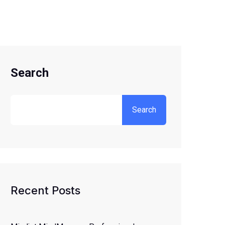
Search
Search
Recent Posts