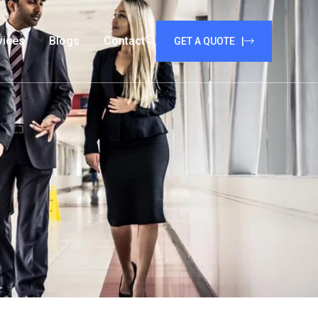
vices
Blogs
Contact
GET A QUOTE |