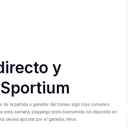
irecto y
 Sportium
or de la partida o ganador del torneo algo más comunes.
de esta semana, playjango bono bienvenida sin depósito en
no desea apostar por el ganador, tenis.