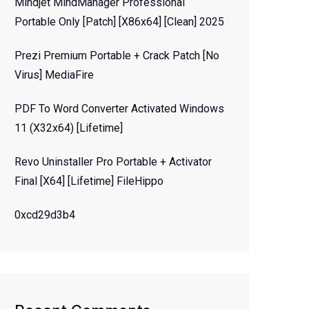
Mindjet MindManager Professional
Portable Only [Patch] [x86x64] [Clean] 2025
Prezi Premium Portable + Crack Patch [no
Virus] MediaFire
PDF To Word Converter Activated Windows
11 (x32x64) [Lifetime]
Revo Uninstaller Pro Portable + Activator
Final [x64] [Lifetime] FileHippo
0xcd29d3b4