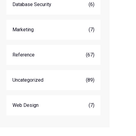
Database Security
(6)
Marketing
(7)
Reference
(67)
Uncategorized
(89)
Web Design
(7)