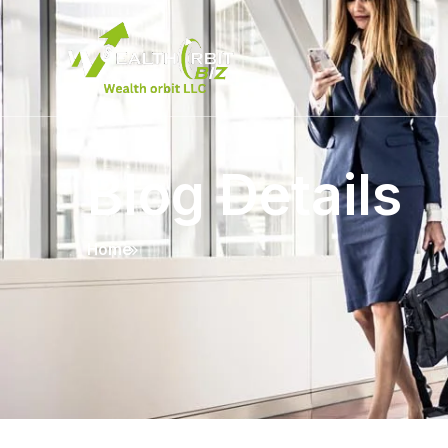
Blog Details
Home