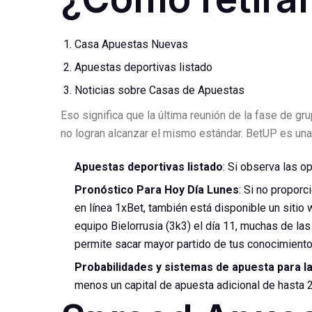
Casa Apuestas Nuevas
Apuestas deportivas listado
Noticias sobre Casas de Apuestas
Eso significa que la última reunión de la fase de gr
no logran alcanzar el mismo estándar. BetUP es una
Apuestas deportivas listado
:
Si observa las o
Pronóstico Para Hoy Día Lunes
:
Si no proporc
en línea 1xBet, también está disponible un sitio 
equipo Bielorrusia (3k3) el día 11, muchas de la
permite sacar mayor partido de tus conocimiento
Probabilidades y sistemas de apuesta para l
menos un capital de apuesta adicional de hasta 