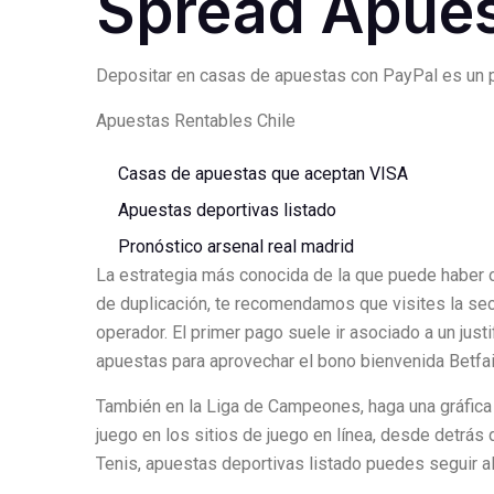
Spread Apue
Depositar en casas de apuestas con PayPal es un pr
Apuestas Rentables Chile
Casas de apuestas que aceptan VISA
Apuestas deportivas listado
Pronóstico arsenal real madrid
La estrategia más conocida de la que puede haber oí
de duplicación, te recomendamos que visites la se
operador. El primer pago suele ir asociado a un justi
apuestas para aprovechar el bono bienvenida Betfair
También en la Liga de Campeones, haga una gráfica
juego en los sitios de juego en línea, desde detrás
Tenis, apuestas deportivas listado puedes seguir a