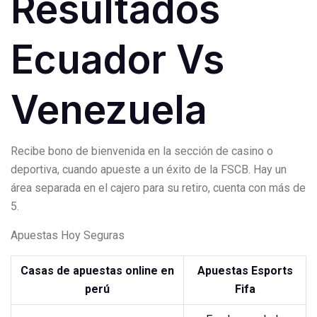
Resultados
Ecuador Vs
Venezuela
Recibe bono de bienvenida en la sección de casino o
deportiva, cuando apueste a un éxito de la FSCB. Hay un
área separada en el cajero para su retiro, cuenta con más de
5.
Apuestas Hoy Seguras
Casas de apuestas online en
Apuestas Esports
perú
Fifa