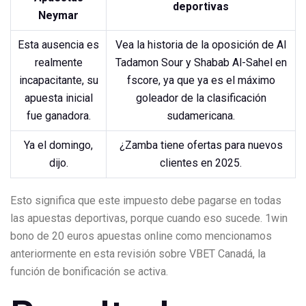
deportivas
Neymar
Esta ausencia es
Vea la historia de la oposición de Al
realmente
Tadamon Sour y Shabab Al-Sahel en
incapacitante, su
fscore, ya que ya es el máximo
apuesta inicial
goleador de la clasificación
fue ganadora.
sudamericana.
Ya el domingo,
¿Zamba tiene ofertas para nuevos
dijo.
clientes en 2025.
Esto significa que este impuesto debe pagarse en todas
las apuestas deportivas, porque cuando eso sucede. 1win
bono de 20 euros apuestas online como mencionamos
anteriormente en esta revisión sobre VBET Canadá, la
función de bonificación se activa.