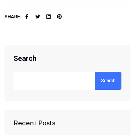
SHARE
Search
Search
Recent Posts