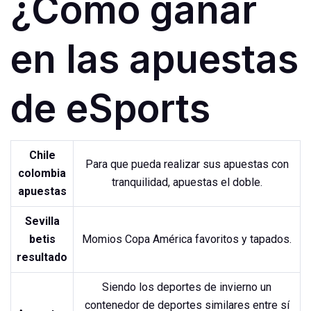
¿Cómo ganar
en las apuestas
de eSports
Chile
Para que pueda realizar sus apuestas con
colombia
tranquilidad, apuestas el doble.
apuestas
Sevilla
betis
Momios Copa América favoritos y tapados.
resultado
Siendo los deportes de invierno un
contenedor de deportes similares entre sí