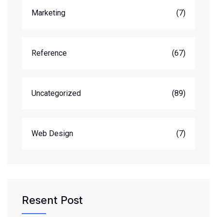
Marketing
(7)
Reference
(67)
Uncategorized
(89)
Web Design
(7)
Resent Post