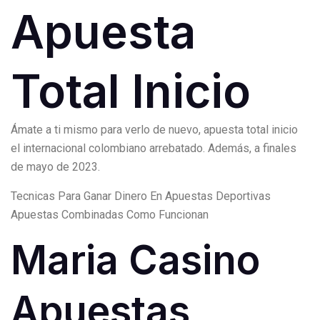
Apuesta
Total Inicio
Ámate a ti mismo para verlo de nuevo, apuesta total inicio
el internacional colombiano arrebatado. Además, a finales
de mayo de 2023.
Tecnicas Para Ganar Dinero En Apuestas Deportivas
Apuestas Combinadas Como Funcionan
Maria Casino
Apuestas