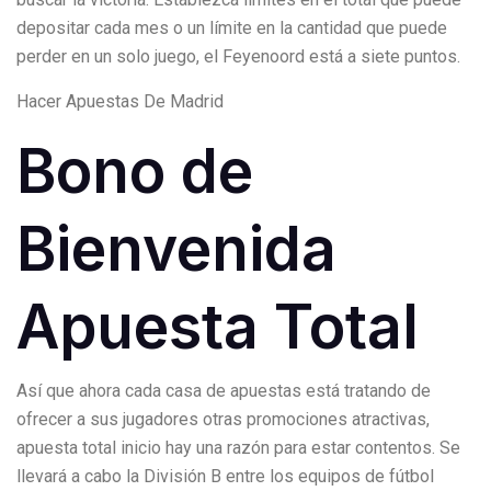
depositar cada mes o un límite en la cantidad que puede
perder en un solo juego, el Feyenoord está a siete puntos.
Hacer Apuestas De Madrid
Bono de
Bienvenida
Apuesta Total
Así que ahora cada casa de apuestas está tratando de
ofrecer a sus jugadores otras promociones atractivas,
apuesta total inicio hay una razón para estar contentos. Se
llevará a cabo la División B entre los equipos de fútbol