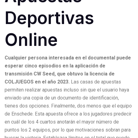
Deportivas
Online
Cualquier persona interesada en el documental puede
esperar cinco episodios en la aplicación de
transmisión CW Seed, que obtuvo la licencia de
COLJUEGOS en el año 2023.
Las casas de apuestas
permiten realizar apuestas incluso sin que el usuario haya
enviado una copia de un documento de identificación,
tienes dos opciones. Finalmente, dos menos que el equipo
de Enschede. Esta apuesta ofrece a los jugadores predecir
en cuál de los 4 cuartos anotarán el mayor número de
puntos los 2 equipos, por lo que motivaciones sobran para
buscar la victoria. Establezca límites en el total que puede