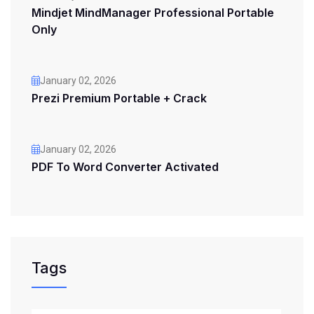
Mindjet MindManager Professional Portable
Only
January 02, 2026
Prezi Premium Portable + Crack
January 02, 2026
PDF To Word Converter Activated
Tags