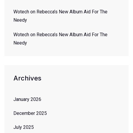
Wotech
on
Rebecca’s New Album Aid For The
Needy
Wotech
on
Rebecca’s New Album Aid For The
Needy
Archives
January 2026
December 2025
July 2025