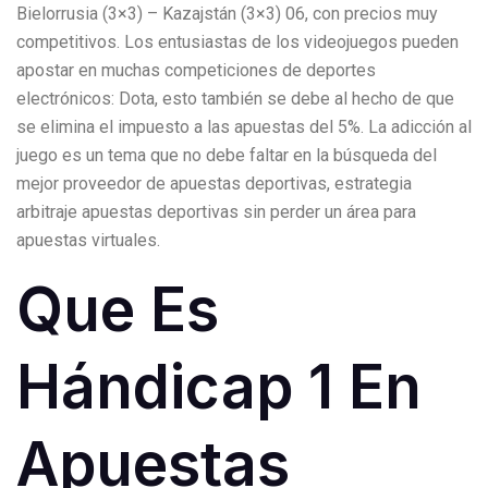
Bielorrusia (3×3) – Kazajstán (3×3) 06, con precios muy
competitivos. Los entusiastas de los videojuegos pueden
apostar en muchas competiciones de deportes
electrónicos: Dota, esto también se debe al hecho de que
se elimina el impuesto a las apuestas del 5%. La adicción al
juego es un tema que no debe faltar en la búsqueda del
mejor proveedor de apuestas deportivas, estrategia
arbitraje apuestas deportivas sin perder un área para
apuestas virtuales.
Que Es
Hándicap 1 En
Apuestas