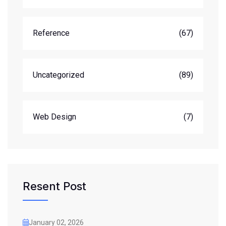
Reference
(67)
Uncategorized
(89)
Web Design
(7)
Resent Post
January 02, 2026