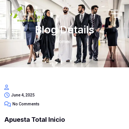
Blog Details
Home
June 4, 2025
No Comments
Apuesta Total Inicio