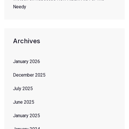
Needy
Archives
January 2026
December 2025
July 2025
June 2025
January 2025