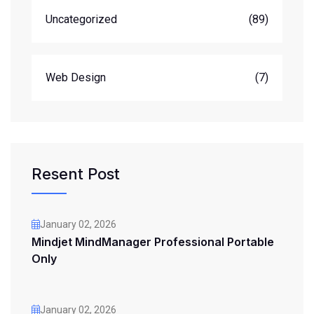
Uncategorized
(89)
Web Design
(7)
Resent Post
January 02, 2026
Mindjet MindManager Professional Portable
Only
January 02, 2026