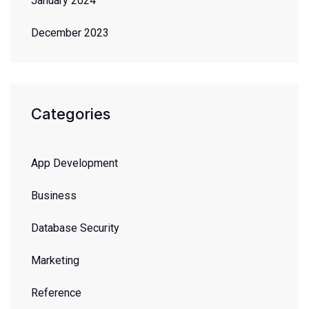
January 2024
December 2023
Categories
App Development
Business
Database Security
Marketing
Reference