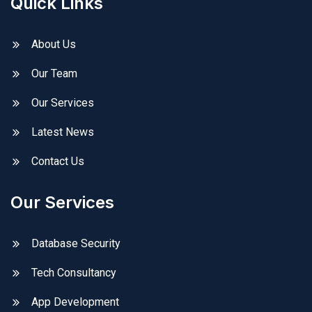
Quick Links
About Us
Our Team
Our Services
Latest News
Contact Us
Our Services
Database Security
Tech Consultancy
App Development